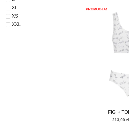
XL
PROMOCJA!
XS
XXL
FIGI + T
213,00
z