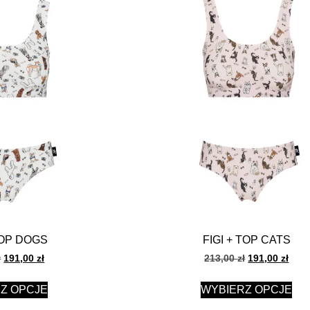
TOP DOGS
FIGI + TOP CATS
ł
191,00
zł
213,00
zł
191,00
zł
Z OPCJE
WYBIERZ OPCJE