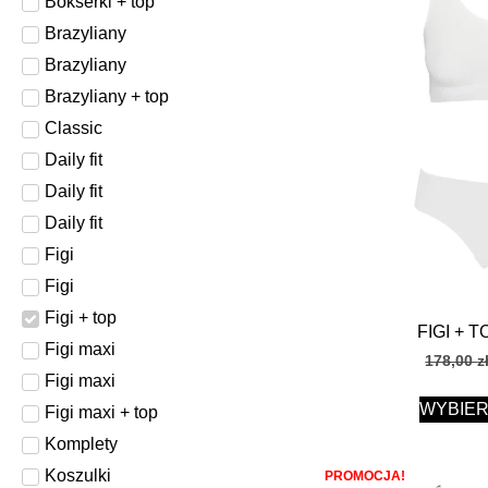
Bokserki + top
Brazyliany
Brazyliany
Brazyliany + top
Classic
Daily fit
Daily fit
Daily fit
Figi
Figi
Figi + top
FIGI + 
Figi maxi
178,00
z
Figi maxi
WYBIER
Figi maxi + top
Komplety
Koszulki
PROMOCJA!