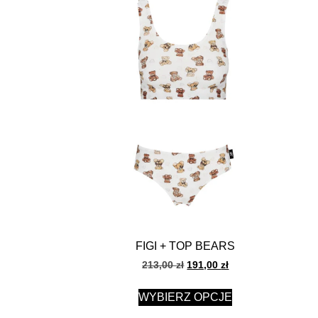
FIGI + TOP BEARS
213,00
zł
191,00
zł
WYBIERZ OPCJE