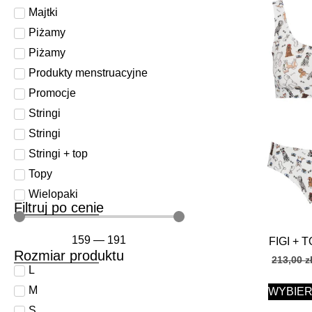
Majtki
Piżamy
Piżamy
Produkty menstruacyjne
Promocje
Stringi
Stringi
Stringi + top
Topy
Wielopaki
Filtruj po cenie
159
—
191
FIGI + 
Rozmiar produktu
213,00
z
L
M
WYBIER
S