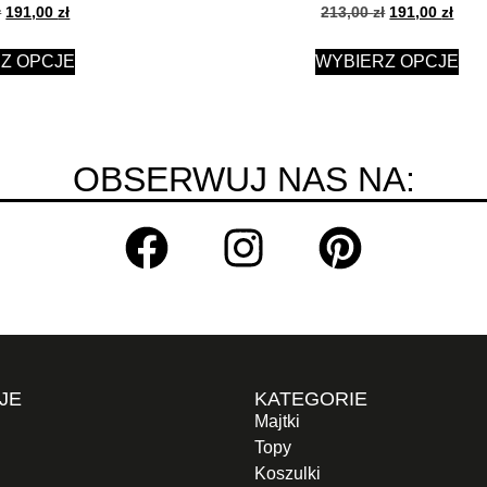
ł
191,00
zł
213,00
zł
191,00
zł
Z OPCJE
WYBIERZ OPCJE
OBSERWUJ NAS NA:
JE
KATEGORIE
Majtki
Topy
Koszulki