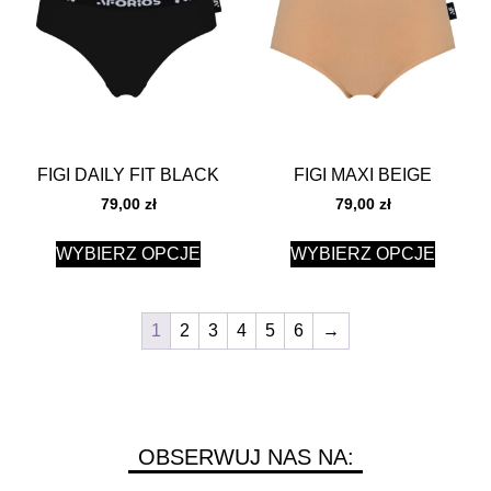
FIGI DAILY FIT BLACK
FIGI MAXI BEIGE
79,00
zł
79,00
zł
WYBIERZ OPCJE
WYBIERZ OPCJE
1
2
3
4
5
6
→
OBSERWUJ NAS NA: