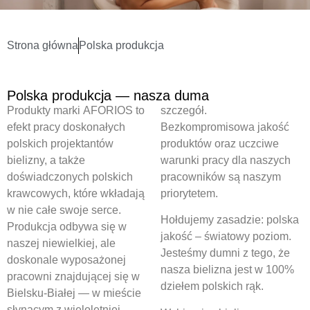
Strona główna
Polska produkcja
Polska produkcja — nasza duma
Produkty marki AFORIOS to
szczegół.
efekt pracy doskonałych
Bezkompromisowa jakość
polskich projektantów
produktów oraz uczciwe
bielizny, a także
warunki pracy dla naszych
doświadczonych polskich
pracowników są naszym
krawcowych, które wkładają
priorytetem.
w nie całe swoje serce.
Hołdujemy zasadzie: polska
Produkcja odbywa się w
jakość – światowy poziom.
naszej niewielkiej, ale
Jesteśmy dumni z tego, że
doskonale wyposażonej
nasza bielizna jest w 100%
pracowni znajdującej się w
dziełem polskich rąk.
Bielsku-Białej — w mieście
słynącym z wieloletniej