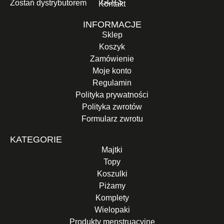
GOTS
Zostań dystrybutorem
Kontakt
INFORMACJE
Sklep
Koszyk
Zamówienie
Moje konto
Regulamin
Polityka prywatności
Polityka zwrotów
Formularz zwrotu
KATEGORIE
Majtki
Topy
Koszulki
Piżamy
Komplety
Wielopaki
Produkty menstruacyjne