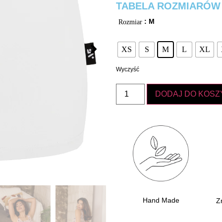
TABELA ROZMIARÓW
: M
Rozmiar
XS
S
M
L
XL
Wyczyść
DODAJ DO KOSZ
Hand Made
Z