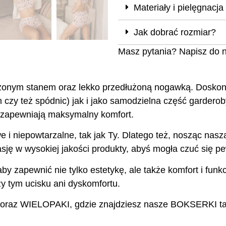
Materiały i pielęgnacja
Jak dobrać rozmiar?
Masz pytania? Napisz do 
ym stanem oraz lekko przedłużoną nogawką. Doskonale
czy też spódnic) jak i jako samodzielna część garderob
 zapewniają maksymalny komfort.
e i niepowtarzalne, tak jak Ty. Dlatego też, nosząc nas
ję w wysokiej jakości produkty, abyś mogła czuć się pew
aby zapewnić nie tylko estetykę, ale także komfort i fu
y tym ucisku ani dyskomfortu.
 oraz WIELOPAKI, gdzie znajdziesz nasze BOKSERKI ta