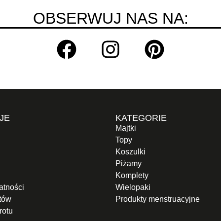
OBSERWUJ NAS NA:
JE
KATEGORIE
Majtki
Topy
Koszulki
Piżamy
Komplety
atności
Wielopaki
otów
Produkty menstruacyjne
rotu