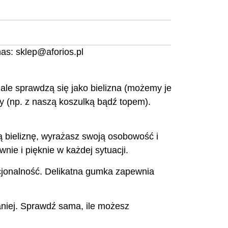
nas:
sklep@aforios.pl
 sprawdzą się jako bielizna (możemy je
y (np. z naszą koszulką bądź topem).
zą bieliznę, wyrażasz swoją osobowość i
nie i pięknie w każdej sytuacji.
nkcjonalność. Delikatna gumka zapewnia
niej. Sprawdź sama, ile możesz