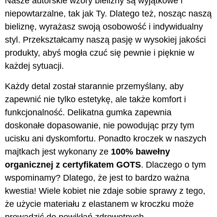
Nasze autorskie wzory bielizny są wyjątkowe i
niepowtarzalne, tak jak Ty. Dlatego też, nosząc naszą
bieliznę, wyrażasz swoją osobowość i indywidualny
styl. Przekształcamy naszą pasję w wysokiej jakości
produkty, abyś mogła czuć się pewnie i pięknie w
każdej sytuacji.
Każdy detal został starannie przemyślany, aby
zapewnić nie tylko estetykę, ale także komfort i
funkcjonalność. Delikatna gumka zapewnia
doskonałe dopasowanie, nie powodując przy tym
ucisku ani dyskomfortu. Ponadto kroczek w naszych
majtkach jest wykonany ze
100% bawełny
organicznej z certyfikatem GOTS
. Dlaczego o tym
wspominamy? Dlatego, że jest to bardzo ważna
kwestia! Wiele kobiet nie zdaje sobie sprawy z tego,
że użycie materiału z elastanem w kroczku może
prowadzić do powikłań zdrowotnych.