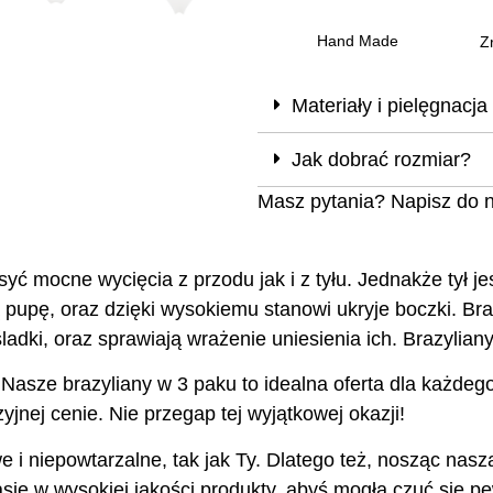
Hand Made
Z
Materiały i pielęgnacja
Jak dobrać rozmiar?
Masz pytania? Napisz do 
mocne wycięcia z przodu jak i z tyłu. Jednakże tył j
łą pupę, oraz dzięki wysokiemu stanowi ukryje boczki. B
adki, oraz sprawiają wrażenie uniesienia ich. Brazyliany
asze brazyliany w 3 paku to idealna oferta dla każdego
jnej cenie. Nie przegap tej wyjątkowej okazji!
e i niepowtarzalne, tak jak Ty. Dlatego też, nosząc nas
ję w wysokiej jakości produkty, abyś mogła czuć się pew