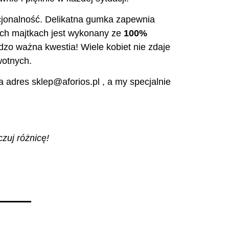
nkcjonalność. Delikatna gumka zapewnia
ych majtkach jest wykonany ze
100%
dzo ważna kwestia! Wiele kobiet nie zdaje
wotnych.
 adres sklep@aforios.pl , a my specjalnie
zuj różnicę!