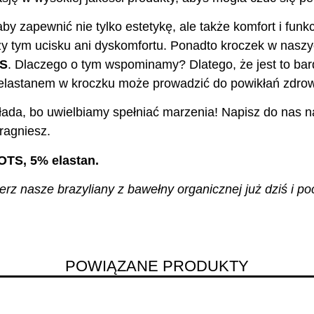
aby zapewnić nie tylko estetykę, ale także komfort i fu
y tym ucisku ani dyskomfortu. Ponadto kroczek w nasz
TS
. Dlaczego o tym wspominamy? Dlatego, że jest to bar
z elastanem w kroczku może prowadzić do powikłań zdro
ada, bo uwielbiamy spełniać marzenia! Napisz do nas na
ragniesz.
OTS, 5% elastan.
z nasze brazyliany z bawełny organicznej już dziś i poc
POWIĄZANE PRODUKTY