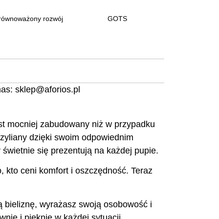
równoważony rozwój
GOTS
nas:
sklep@aforios.pl
est mocniej zabudowany niż w przypadku
razyliany dzięki swoim odpowiednim
 świetnie się prezentują na każdej pupie.
, kto ceni komfort i oszczędność. Teraz
zą bieliznę, wyrażasz swoją osobowość i
nie i pięknie w każdej sytuacji.