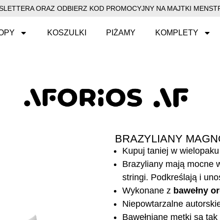
EWSLETTERA ORAZ ODBIERZ KOD PROMOCYJNY NA MAJTKI MENSTR
OPY
KOSZULKI
PIŻAMY
KOMPLETY
BRAZYLIANY MAGNO
Kupuj taniej w wielopaku
Brazyliany mają mocne wy
stringi. Podkreślają i un
Wykonane z
bawełny or
Niepowtarzalne autorski
Bawełniane metki są tak 