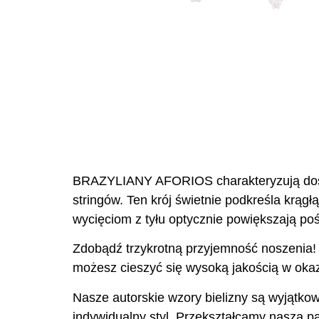
BRAZYLIANY AFORIOS charakteryzują dosyć 
stringów. Ten krój świetnie podkreśla krąg
wycięciom z tyłu optycznie powiększają pośl
Zdobądź trzykrotną przyjemność noszenia! N
możesz cieszyć się wysoką jakością w okazy
Nasze autorskie wzory bielizny są wyjątkow
indywidualny styl. Przekształcamy naszą pas