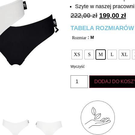
Szyte w naszej pracowni 
222,00
zł
199,00
zł
TABELA ROZMIARÓW
: M
Rozmiar
XS
S
M
L
XL
Wyczyść
DODAJ DO KOSZ