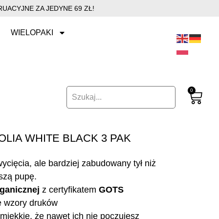
UACYJNE ZA JEDYNE 69 ZŁ!
WIELOPAKI
0
LIA WHITE BLACK 3 PAK
cięcia, ale bardziej zabudowany tył niż
oszą pupę.
ganicznej
z certyfikatem
GOTS
e wzory druków
miękkie, że nawet ich nie poczujesz