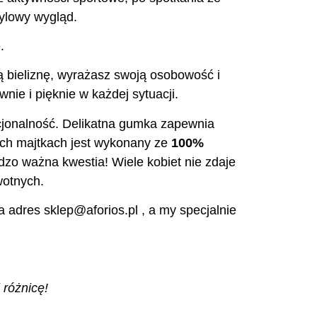
tylowy wygląd.
.
zą bieliznę, wyrażasz swoją osobowość i
nie i pięknie w każdej sytuacji.
nkcjonalność. Delikatna gumka zapewnia
ych majtkach jest wykonany ze
100%
dzo ważna kwestia! Wiele kobiet nie zdaje
wotnych.
 adres sklep@aforios.pl , a my specjalnie
 różnicę!