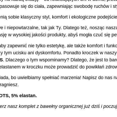
pasowuje się do ciała, zapewniając swobodę ruchów i s
nią sobie klasyczny styl, komfort i ekologiczne podejście
e i niepowtarzalne, tak jak Ty. Dlatego też, nosząc nas
ję w wysokiej jakości produkty, abyś mogła czuć się pew
aby zapewnić nie tylko estetykę, ale także komfort i fu
y tym ucisku ani dyskomfortu. Ponadto kroczek w nasz
TS
. Dlaczego o tym wspominamy? Dlatego, że jest to bar
z elastanem w kroczku może prowadzić do powikłań zdro
ada, bo uwielbiamy spełniać marzenia! Napisz do nas na
ragniesz.
OTS, 5% elastan.
z nasz komplet z bawełny organicznej już dziś i poczuj