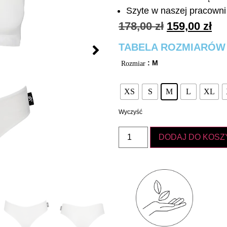
Szyte w naszej pracowni 
178,00
zł
159,00
zł
TABELA ROZMIARÓW
: M
Rozmiar
XS
S
M
L
XL
Wyczyść
DODAJ DO KOSZ