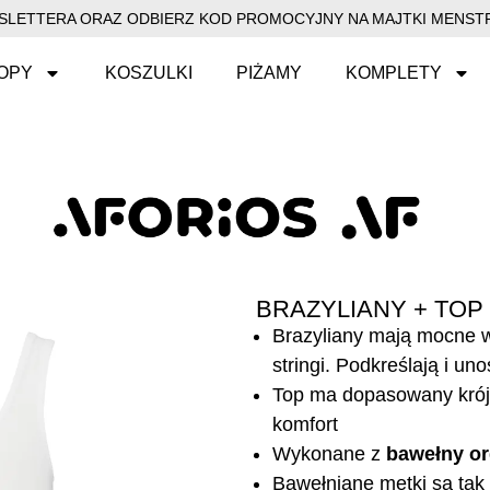
EWSLETTERA ORAZ ODBIERZ KOD PROMOCYJNY NA MAJTKI MENSTR
OPY
KOSZULKI
PIŻAMY
KOMPLETY
BRAZYLIANY + TOP
Brazyliany mają mocne wy
stringi. Podkreślają i un
Top ma dopasowany krój 
komfort
Wykonane z
bawełny or
Bawełniane metki są tak 