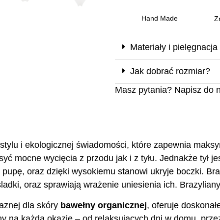
Hand Made
Z
Materiały i pielęgnacja
Jak dobrać rozmiar?
Masz pytania? Napisz do 
stylu i ekologicznej świadomości, które zapewnia maksy
mocne wycięcia z przodu jak i z tyłu. Jednakże tył j
łą pupę, oraz dzięki wysokiemu stanowi ukryje boczki. B
adki, oraz sprawiają wrażenie uniesienia ich. Brazyliany
aznej dla skóry
bawełny organicznej
, oferuje doskonał
lny na każdą okazję – od relaksujących dni w domu, prze