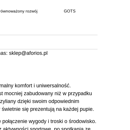
równoważony rozwój
GOTS
nas:
sklep@aforios.pl
malny komfort i uniwersalność.
est mocniej zabudowany niż w przypadku
razyliany dzięki swoim odpowiednim
 świetnie się prezentują na każdej pupie.
e połączenie wygody i troski o środowisko.
z aktywności sportowe, po spotkania ze