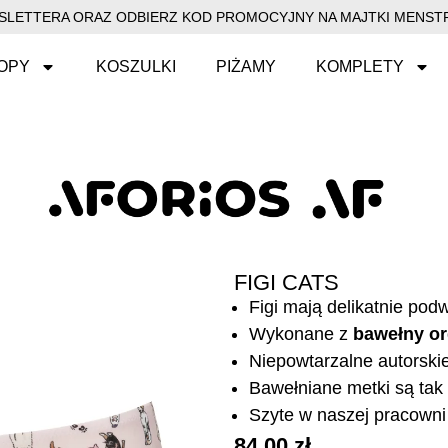
EWSLETTERA ORAZ ODBIERZ KOD PROMOCYJNY NA MAJTKI MENSTR
OPY
KOSZULKI
PIŻAMY
KOMPLETY
FIGI CATS
Figi mają delikatnie po
Wykonane z
bawełny or
Niepowtarzalne autorski
Bawełniane metki są tak 
Szyte w naszej pracowni 
84,00
zł