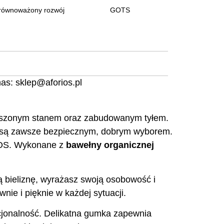
równoważony rozwój
GOTS
nas:
sklep@aforios.pl
wyższonym stanem oraz zabudowanym tyłem.
figi są zawsze bezpiecznym, dobrym wyborem.
RIOS. Wykonane z
bawełny organicznej
zą bieliznę, wyrażasz swoją osobowość i
nie i pięknie w każdej sytuacji.
nkcjonalność. Delikatna gumka zapewnia