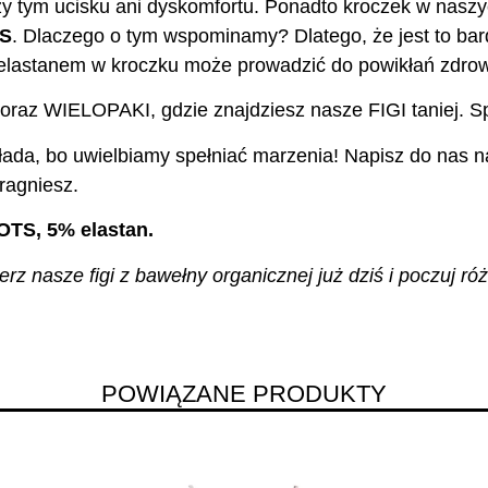
y tym ucisku ani dyskomfortu. Ponadto kroczek w nasz
TS
. Dlaczego o tym wspominamy? Dlatego, że jest to bar
z elastanem w kroczku może prowadzić do powikłań zdro
oraz WIELOPAKI, gdzie znajdziesz nasze FIGI taniej. S
ada, bo uwielbiamy spełniać marzenia! Napisz do nas na
ragniesz.
OTS, 5% elastan.
z nasze figi z bawełny organicznej już dziś i poczuj róż
POWIĄZANE PRODUKTY