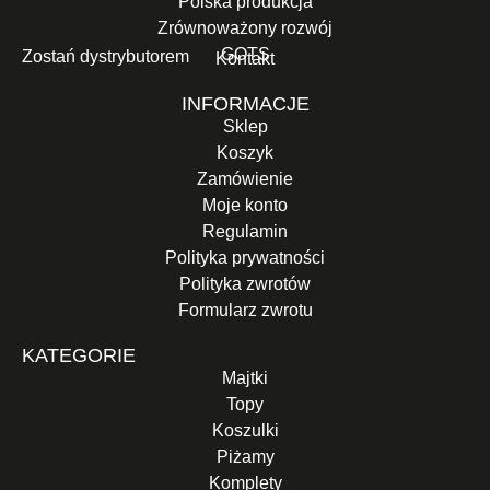
Polska produkcja
Zrównoważony rozwój
GOTS
Zostań dystrybutorem
Kontakt
INFORMACJE
Sklep
Koszyk
Zamówienie
Moje konto
Regulamin
Polityka prywatności
Polityka zwrotów
Formularz zwrotu
KATEGORIE
Majtki
Topy
Koszulki
Piżamy
Komplety