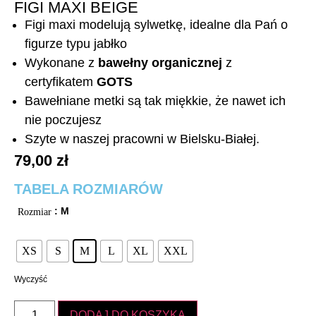
FIGI MAXI BEIGE
Figi maxi modelują sylwetkę, idealne dla Pań o
figurze typu jabłko
Wykonane z
bawełny organicznej
z
certyfikatem
GOTS
Bawełniane metki są tak miękkie, że nawet ich
nie poczujesz
Szyte w naszej pracowni w Bielsku-Białej.
79,00
zł
TABELA ROZMIARÓW
: M
Rozmiar
XS
S
M
L
XL
XXL
Wyczyść
DODAJ DO KOSZYKA