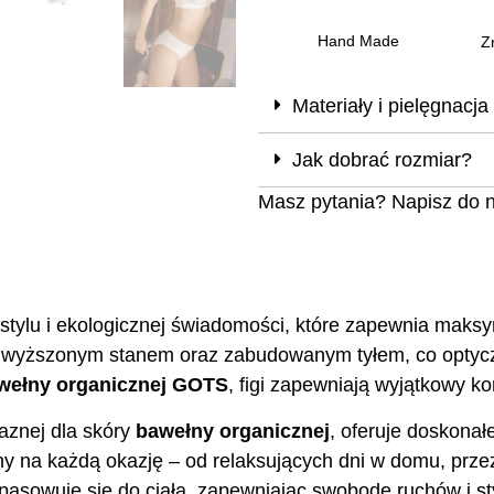
Hand Made
Z
Materiały i pielęgnacja
Jak dobrać rozmiar?
Masz pytania? Napisz do 
stylu i ekologicznej świadomości, które zapewnia maksy
dwyższonym stanem oraz zabudowanym tyłem, co optyczn
wełny organicznej GOTS
, figi zapewniają wyjątkowy ko
aznej dla skóry
bawełny organicznej
, oferuje doskonał
lny na każdą okazję – od relaksujących dni w domu, prze
pasowuje się do ciała, zapewniając swobodę ruchów i s