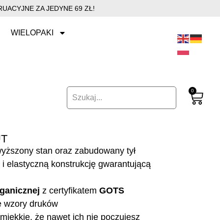
UACYJNE ZA JEDYNE 69 ZŁ!
WIELOPAKI
0
UT
dwyższony stan oraz zabudowany tył
i elastyczną konstrukcję gwarantującą
ganicznej
z certyfikatem
GOTS
e wzory druków
miękkie, że nawet ich nie poczujesz