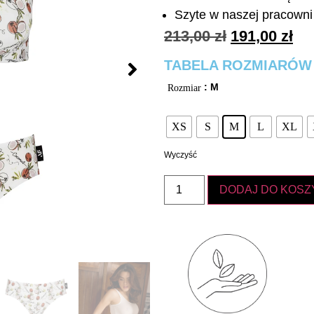
Szyte w naszej pracowni 
213,00
zł
191,00
zł
TABELA ROZMIARÓW
: M
Rozmiar
XS
S
M
L
XL
Wyczyść
DODAJ DO KOSZ