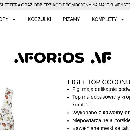
EWSLETTERA ORAZ ODBIERZ KOD PROMOCYJNY NA MAJTKI MENSTR
OPY
KOSZULKI
PIŻAMY
KOMPLETY
FIGI + TOP COCON
Figi mają delikatnie po
Top ma dopasowany krój 
komfort
Wykonane z
bawełny or
Niepowtarzalne autorski
Bawełniane metki są tak 