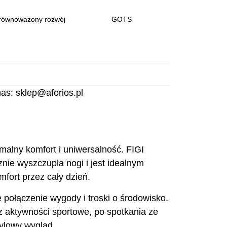
równoważony rozwój
GOTS
nas:
sklep@aforios.pl
malny komfort i uniwersalność. FIGI
ie wyszczupla nogi i jest idealnym
mfort przez cały dzień.
e połączenie wygody i troski o środowisko.
z aktywności sportowe, po spotkania ze
tylowy wygląd.