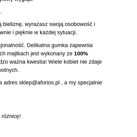
.
zą bieliznę, wyrażasz swoją osobowość i
nie i pięknie w każdej sytuacji.
nkcjonalność. Delikatna gumka zapewnia
ych majtkach jest wykonany ze
100%
dzo ważna kwestia! Wiele kobiet nie zdaje
wotnych.
 adres sklep@aforios.pl , a my specjalnie
 różnicę!