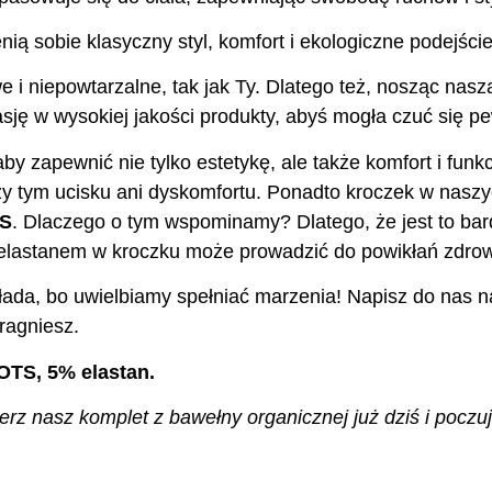
nią sobie klasyczny styl, komfort i ekologiczne podejście
e i niepowtarzalne, tak jak Ty. Dlatego też, nosząc nas
ję w wysokiej jakości produkty, abyś mogła czuć się pew
aby zapewnić nie tylko estetykę, ale także komfort i fu
y tym ucisku ani dyskomfortu. Ponadto kroczek w nasz
TS
. Dlaczego o tym wspominamy? Dlatego, że jest to bar
z elastanem w kroczku może prowadzić do powikłań zdro
ada, bo uwielbiamy spełniać marzenia! Napisz do nas na
ragniesz.
OTS, 5% elastan.
z nasz komplet z bawełny organicznej już dziś i poczuj