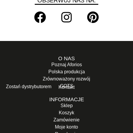
OBSERWUJ NAS NA:
O NAS
Poznaj Aforios
Polska produkcja
Zrównoważony rozwój
GOTS
Zostań dystrybutorem
Kontakt
INFORMACJE
Sklep
Koszyk
Zamówienie
Moje konto