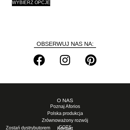
WYBIERZ OPCJE
OBSERWUJ NAS NA:
O NAS
Poznaj Aforios
Polska produkcja
Zrównoważony rozwój
GOTS
Zostań dystrybutorem
Kontakt