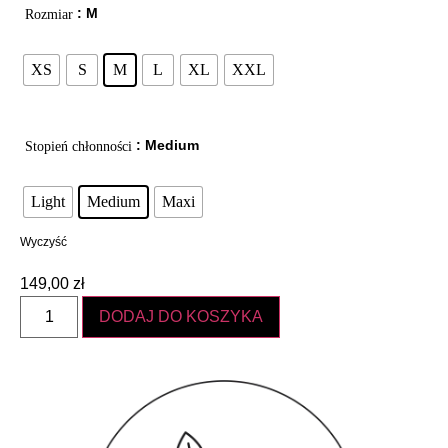
: M
Rozmiar
XS
S
M
L
XL
XXL
: Medium
Stopień chłonności
Light
Medium
Maxi
Wyczyść
149,00
zł
DODAJ DO KOSZYKA