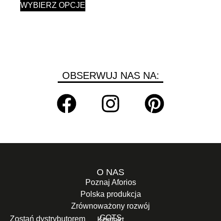
WYBIERZ OPCJE
OBSERWUJ NAS NA:
O NAS
Poznaj Aforios
Polska produkcja
Zrównoważony rozwój
GOTS
Zostań dystrybutorem
Kontakt