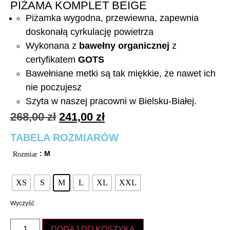
PIŻAMA KOMPLET BEIGE
Piżamka wygodna, przewiewna, zapewnia
doskonałą cyrkulację powietrza
Wykonana z
bawełny organicznej
z
certyfikatem
GOTS
Bawełniane metki są tak miękkie, że nawet ich
nie poczujesz
Szyta w naszej pracowni w Bielsku-Białej.
268,00
zł
241,00
zł
TABELA ROZMIARÓW
: M
Rozmiar
XS
S
M
L
XL
XXL
Wyczyść
DODAJ DO KOSZYKA