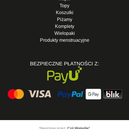
Topy
Koszulki
Piżamy
Komplety
Wielopaki
Produkty menstruacyjne
BEZPIECZNE PŁATNOŚCI Z:
Stworzone przez
„Coś Wymyślę”