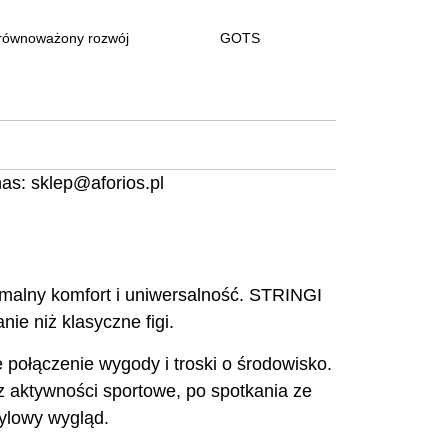
równoważony rozwój
GOTS
nas:
sklep@aforios.pl
ymalny komfort i uniwersalność. STRINGI
ie niż klasyczne figi.
e połączenie wygody i troski o środowisko.
z aktywności sportowe, po spotkania ze
tylowy wygląd.