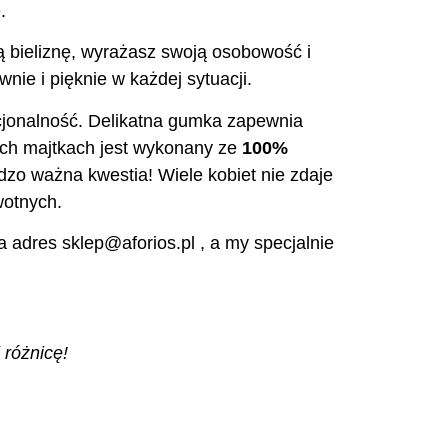
.
zą bieliznę, wyrażasz swoją osobowość i
nie i pięknie w każdej sytuacji.
nkcjonalność. Delikatna gumka zapewnia
ych majtkach jest wykonany ze
100%
dzo ważna kwestia! Wiele kobiet nie zdaje
wotnych.
 adres sklep@aforios.pl , a my specjalnie
 różnicę!