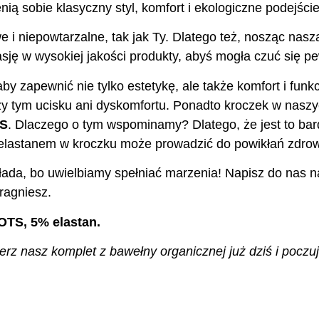
nią sobie klasyczny styl, komfort i ekologiczne podejście
e i niepowtarzalne, tak jak Ty. Dlatego też, nosząc nas
ję w wysokiej jakości produkty, abyś mogła czuć się pew
aby zapewnić nie tylko estetykę, ale także komfort i fu
y tym ucisku ani dyskomfortu. Ponadto kroczek w nasz
TS
. Dlaczego o tym wspominamy? Dlatego, że jest to bar
z elastanem w kroczku może prowadzić do powikłań zdro
ada, bo uwielbiamy spełniać marzenia! Napisz do nas na
ragniesz.
OTS, 5% elastan.
z nasz komplet z bawełny organicznej już dziś i poczuj