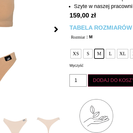
Szyte w naszej pracowni 
159,00
zł
TABELA ROZMIARÓW
: M
Rozmiar
XS
S
M
L
XL
Wyczyść
DODAJ DO KOSZ