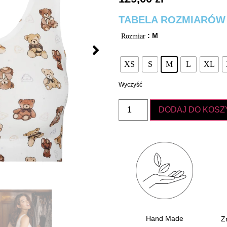
TABELA ROZMIARÓW
: M
Rozmiar
XS
S
M
L
XL
Wyczyść
DODAJ DO KOSZ
Hand Made
Z