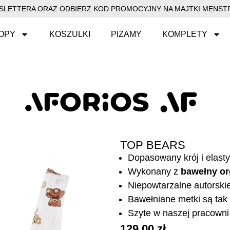
EWSLETTERA ORAZ ODBIERZ KOD PROMOCYJNY NA MAJTKI MENSTR
OPY
KOSZULKI
PIŻAMY
KOMPLETY
TOP BEARS
Dopasowany krój i elast
Wykonany z
bawełny or
Niepowtarzalne autorski
Bawełniane metki są tak 
Szyte w naszej pracowni 
129,00
zł