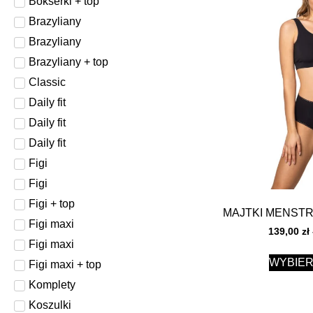
Bokserki + top
Brazyliany
Brazyliany
Brazyliany + top
Classic
Daily fit
Daily fit
Daily fit
Figi
Figi
Figi + top
MAJTKI MENST
Figi maxi
139,00
zł
Figi maxi
WYBIER
Figi maxi + top
Komplety
Koszulki