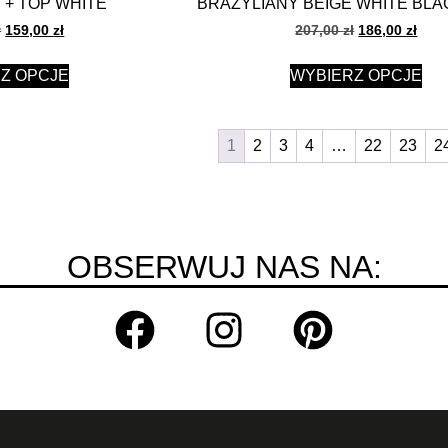
 + TOP WHITE
BRAZYLIANY BEIGE WHITE BLA
ł
159,00
zł
207,00
zł
186,00
zł
Z OPCJE
WYBIERZ OPCJE
1
2
3
4
…
22
23
2
OBSERWUJ NAS NA: