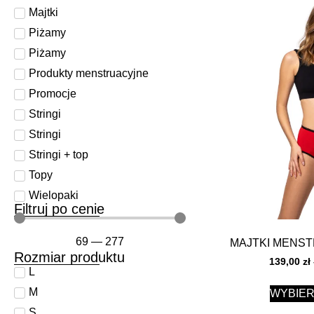
Majtki
Piżamy
Piżamy
Produkty menstruacyjne
Promocje
Stringi
Stringi
Stringi + top
Topy
Wielopaki
Filtruj po cenie
69
—
277
MAJTKI MENS
Rozmiar produktu
139,00
zł
L
M
WYBIER
S