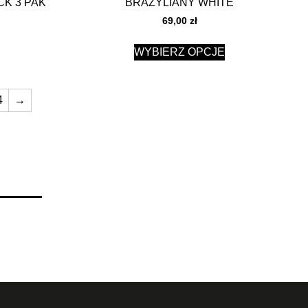
CK 3 PAK
BRAZYLIANY WHITE
69,00
zł
WYBIERZ OPCJE
4
→