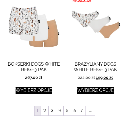
PROMOCJA!
BOKSERKI DOGS WHITE
BRAZYLIANY DOGS
BEIGE3 PAK
WHITE BEIGE 3 PAK
267,00
zł
222,00
zł
199,00
zł
WYBIERZ OPCJE
WYBIERZ OPCJE
1
2
3
4
5
6
7
→