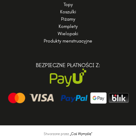
Topy
Koszulki
Piżamy
Komplety
Wielopaki
Produkty menstruacyjne
BEZPIECZNE PŁATNOŚCI Z:
Stworzone przez
„Coś Wymyślę”