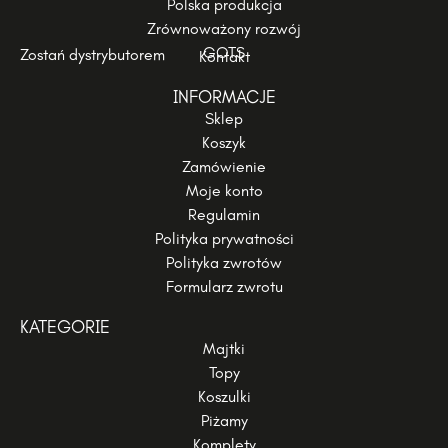
Polska produkcja
Zrównoważony rozwój
GOTS
Zostań dystrybutorem
Kontakt
INFORMACJE
Sklep
Koszyk
Zamówienie
Moje konto
Regulamin
Polityka prywatności
Polityka zwrotów
Formularz zwrotu
KATEGORIE
Majtki
Topy
Koszulki
Piżamy
Komplety