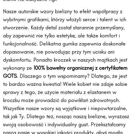
Nasze autorskie wzory bielizny to efekt współpracy z
wybitnymi grafikami, którzy włożyli serce i talent w ich
stworzenie. Każdy detal został starannie przemyślany,
aby zapewnić nie tylko estetykę, ale także komfort i
funkcjonalność. Delikatna gumka zapewnia doskonałe
dopasowanie, nie powodując przy tym ucisku ani
dyskomfortu. Ponadto kroczek w naszych majtkach jest
wykonany ze
100% bawełny organicznej z certyfikatem
GOTS
. Dlaczego o tym wspominamy? Dlatego, że jest
to bardzo ważna kwestia! Wiele kobiet nie zdaje sobie
sprawy z tego, że użycie materiału z elastanem w
kroczku może prowadzić do powikłań zdrowotnych.
Wszystkie nasze wzory są wyjątkowe i niepowtarzalne,
tak jak Ty. Dlatego też, nosząc naszą bieliznę, wyrażasz
swoją osobowość i indywidualny gust. Przekształcamy
naszą pasję w wysokiej jakości produkty, abyś mogła