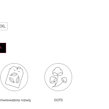
XXL
A
równoważony rozwój
GOTS