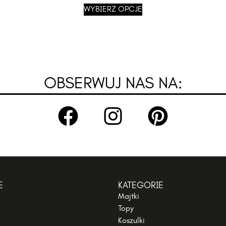
WYBIERZ OPCJE
OBSERWUJ NAS NA:
E
KATEGORIE
Majtki
Topy
Koszulki