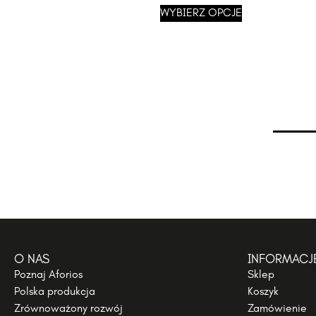
WYBIERZ OPCJE
O NAS
INFORMACJ
Poznaj Aforios
Sklep
Polska produkcja
Koszyk
Zrównoważony rozwój
Zamówienie