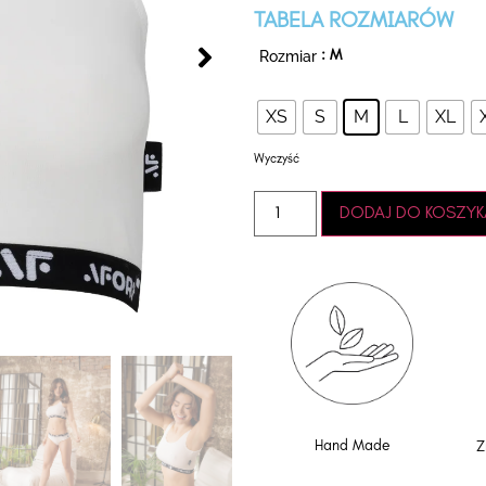
TABELA ROZMIARÓW
Rozmiar
: M
XS
S
M
L
XL
Wyczyść
DODAJ DO KOSZYK
Hand Made
Z