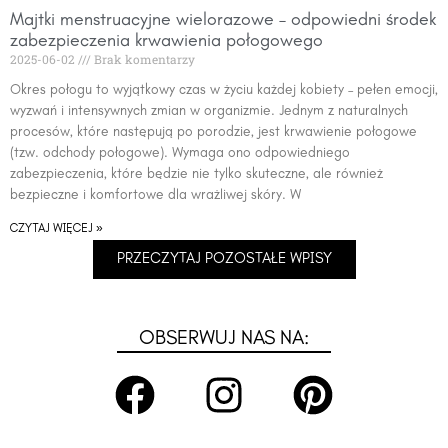
Majtki menstruacyjne wielorazowe – odpowiedni środek
zabezpieczenia krwawienia połogowego
2025-06-02
Brak komentarzy
Okres połogu to wyjątkowy czas w życiu każdej kobiety – pełen emocji,
wyzwań i intensywnych zmian w organizmie. Jednym z naturalnych
procesów, które następują po porodzie, jest krwawienie połogowe
(tzw. odchody połogowe). Wymaga ono odpowiedniego
zabezpieczenia, które będzie nie tylko skuteczne, ale również
bezpieczne i komfortowe dla wrażliwej skóry. W
CZYTAJ WIĘCEJ »
PRZECZYTAJ POZOSTAŁE WPISY
OBSERWUJ NAS NA: