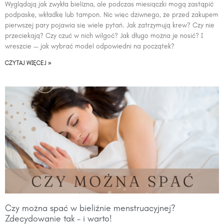
Wyglądają jak zwykła bielizna, ale podczas miesiączki mogą zastąpić
podpaskę, wkładkę lub tampon. Nic więc dziwnego, że przed zakupem
pierwszej pary pojawia się wiele pytań. Jak zatrzymują krew? Czy nie
przeciekają? Czy czuć w nich wilgoć? Jak długo można je nosić? I
wreszcie — jak wybrać model odpowiedni na początek?
CZYTAJ WIĘCEJ »
Czy można spać w bieliźnie menstruacyjnej?
Zdecydowanie tak – i warto!