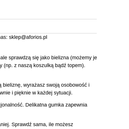
nas:
sklep@aforios.pl
 sprawdzą się jako bielizna (możemy je
y (np. z naszą koszulką bądź topem).
zą bieliznę, wyrażasz swoją osobowość i
nie i pięknie w każdej sytuacji.
nkcjonalność. Delikatna gumka zapewnia
niej. Sprawdź sama, ile możesz