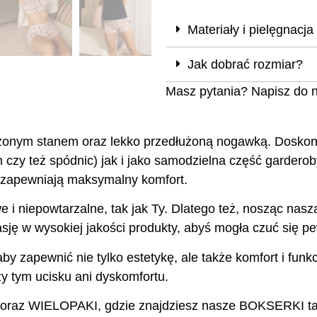
Materiały i pielęgnacja
Jak dobrać rozmiar?
Masz pytania? Napisz do 
ym stanem oraz lekko przedłużoną nogawką. Doskonale
czy też spódnic) jak i jako samodzielna część garderob
 zapewniają maksymalny komfort.
e i niepowtarzalne, tak jak Ty. Dlatego też, nosząc nas
ję w wysokiej jakości produkty, abyś mogła czuć się pew
aby zapewnić nie tylko estetykę, ale także komfort i fu
y tym ucisku ani dyskomfortu.
 oraz WIELOPAKI, gdzie znajdziesz nasze BOKSERKI ta