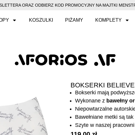
EWSLETTERA ORAZ ODBIERZ KOD PROMOCYJNY NA MAJTKI MENSTR
OPY
KOSZULKI
PIŻAMY
KOMPLETY
BOKSERKI BELIEVE
Bokserki mają podwyższ
Wykonane z
bawełny or
Niepowtarzalne autorski
Bawełniane metki są tak 
Szyte w naszej pracowni 
119,00
zł