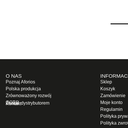
O NAS
INFORMAC
Poznaj Aforios
Sklep
Polska produkcja
Koszyk
Zrównoważony rozwój
Zamówienie
GOTS
Moje konto
Zostań dystrybutorem
Kontakt
Regulamin
Polityka pryw
Polityka zwr