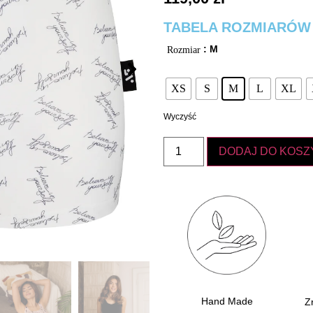
TABELA ROZMIARÓW
: M
Rozmiar
XS
S
M
L
XL
Wyczyść
DODAJ DO KOSZ
Hand Made
Z