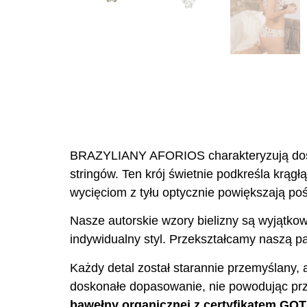
BRAZYLIANY AFORIOS charakteryzują dosyć 
stringów. Ten krój świetnie podkreśla krąg
wycięciom z tyłu optycznie powiększają pośl
Nasze autorskie wzory bielizny są wyjątkow
indywidualny styl. Przekształcamy naszą pas
Każdy detal został starannie przemyślany, 
doskonałe dopasowanie, nie powodując prz
bawełny organicznej z certyfikatem GO