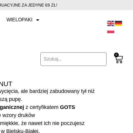
UACYJNE ZA JEDYNE 69 ZŁ!
WIELOPAKI
0
NUT
cięcia, ale bardziej zabudowany tył niż
oszą pupę.
ganicznej
z certyfikatem
GOTS
e wzory druków
miękkie, że nawet ich nie poczujesz
w Bielsku-Białej.