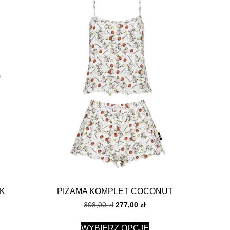
AK
PIŻAMA KOMPLET COCONUT
308,00
zł
277,00
zł
WYBIERZ OPCJE