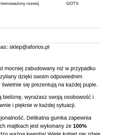
równoważony rozwój
GOTS
nas:
sklep@aforios.pl
est mocniej zabudowany niż w przypadku
razyliany dzięki swoim odpowiednim
 świetnie się prezentują na każdej pupie.
zą bieliznę, wyrażasz swoją osobowość i
nie i pięknie w każdej sytuacji.
nkcjonalność. Delikatna gumka zapewnia
ych majtkach jest wykonany ze
100%
dzo ważna kwestia! Wiele kobiet nie zdaje