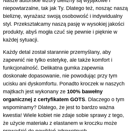
Nasze autorskie wzory bielizny są wyjątkowe i
niepowtarzalne, tak jak Ty. Dlatego też, nosząc naszą
bieliznę, wyrażasz swoją osobowość i indywidualny
styl. Przekształcamy naszą pasję w wysokiej jakości
produkty, abyś mogła czuć się pewnie i pięknie w
każdej sytuacji.
Każdy detal został starannie przemyślany, aby
zapewnić nie tylko estetykę, ale także komfort i
funkcjonalność. Delikatna gumka zapewnia
doskonałe dopasowanie, nie powodując przy tym
ucisku ani dyskomfortu. Ponadto kroczek w naszych
majtkach jest wykonany ze
100% bawełny
organicznej z certyfikatem GOTS
. Dlaczego o tym
wspominamy? Dlatego, że jest to bardzo ważna
kwestia! Wiele kobiet nie zdaje sobie sprawy z tego,
że użycie materiału z elastanem w kroczku może
prowadzić do powikłań zdrowotnych.