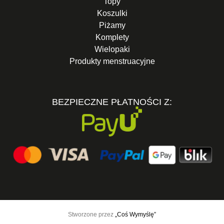
Topy
Koszulki
Piżamy
Komplety
Wielopaki
Produkty menstruacyjne
BEZPIECZNE PŁATNOŚCI Z:
Stworzone przez
„Coś Wymyślę”