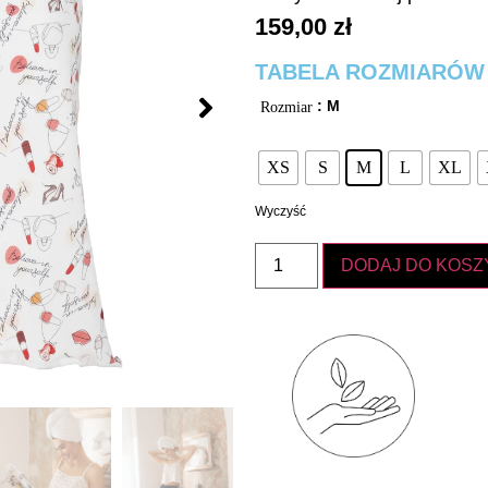
159,00
zł
TABELA ROZMIARÓW
: M
Rozmiar
XS
S
M
L
XL
Wyczyść
DODAJ DO KOSZ