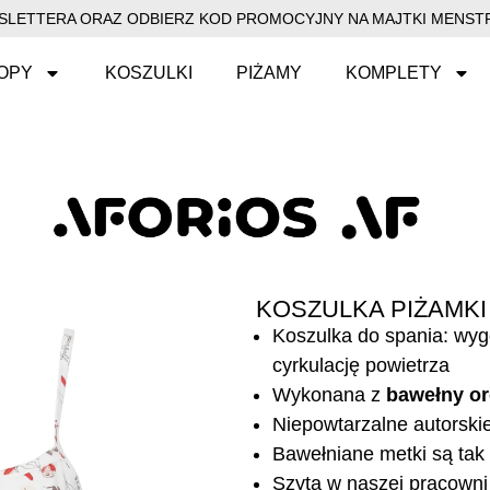
EWSLETTERA ORAZ ODBIERZ KOD PROMOCYJNY NA MAJTKI MENSTR
OPY
KOSZULKI
PIŻAMY
KOMPLETY
KOSZULKA PIŻAMKI
Koszulka do spania: wy
cyrkulację powietrza
Wykonana z
bawełny or
Niepowtarzalne autorski
Bawełniane metki są tak 
Szyta w naszej pracowni 