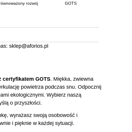
równoważony rozwój
GOTS
nas:
sklep@aforios.pl
z certyfikatem GOTS
. Miękka, zwiewna
yrkulację powietrza podczas snu. Odpocznij
ciami ekologicznymi. Wybierz naszą
ślą o przyszłości.
amkę, wyrażasz swoją osobowość i
nie i pięknie w każdej sytuacji.