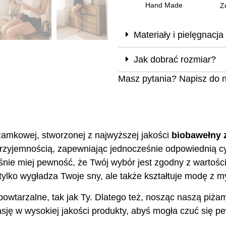
Hand Made
Z
Materiały i pielęgnacja
Jak dobrać rozmiar?
Masz pytania? Napisz do 
żamkowej, stworzonej z najwyższej jakości
biobawełny 
t przyjemnością, zapewniając jednocześnie odpowiednią c
eśnie miej pewność, że Twój wybór jest zgodny z wartoś
ylko wygładza Twoje sny, ale także kształtuje modę z my
powtarzalne, tak jak Ty. Dlatego też, nosząc naszą piż
ję w wysokiej jakości produkty, abyś mogła czuć się pew