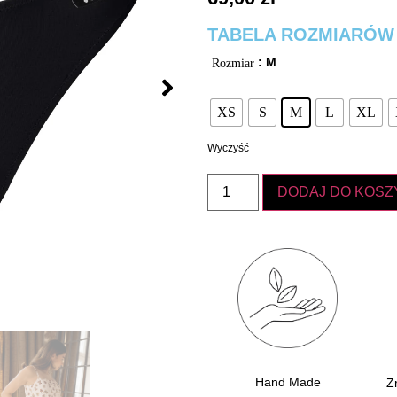
TABELA ROZMIARÓW
: M
Rozmiar
XS
S
M
L
XL
Wyczyść
DODAJ DO KOSZ
Hand Made
Z