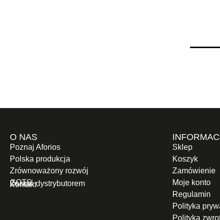
O NAS
INFORMAC
Poznaj Aforios
Sklep
Polska produkcja
Koszyk
Zrównoważony rozwój
Zamówienie
GOTS
Moje konto
Zostań dystrybutorem
Kontakt
Regulamin
Polityka pryw
Polityka zwr