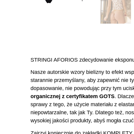
STRINGI AFORIOS zdecydowanie eksponują ci
Nasze autorskie wzory bielizny to efekt wspó
starannie przemyślany, aby zapewnić nie ty
dopasowanie, nie powodując przy tym ucis
organicznej z certyfikatem GOTS
. Dlacz
sprawy z tego, że użycie materiału z elas
niepowtarzalne, tak jak Ty. Dlatego też, n
wysokiej jakości produkty, abyś mogła czuć 
Zajrzyj koniecznie do zakładki KOMPLETY 