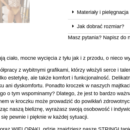
Materiały i pielęgnacja
Jak dobrać rozmiar?
Masz pytania? Napisz do 
ało, mocne wycięcia z tyłu jak i z przodu, o nieco wyż
łpracy z wybitnymi grafikami, którzy włożyli serce i tale
lko estetykę, ale także komfort i funkcjonalność. Deli
ku ani dyskomfortu. Ponadto kroczek w naszych majtka
ego o tym wspominamy? Dlatego, że jest to bardzo ważna 
tanem w kroczku może prowadzić do powikłań zdrowotnyc
osząc naszą bieliznę, wyrażasz swoją osobowość i indyw
się pewnie i pięknie w każdej sytuacji.
oraz WIELOPAKI, gdzie znajdziesz nasze STRINGI tani