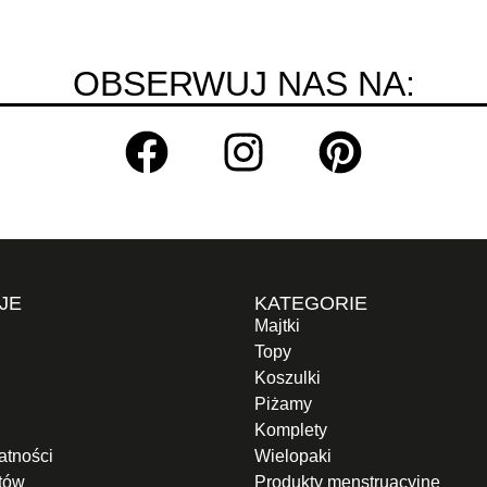
OBSERWUJ NAS NA:
JE
KATEGORIE
Majtki
Topy
Koszulki
Piżamy
Komplety
atności
Wielopaki
otów
Produkty menstruacyjne