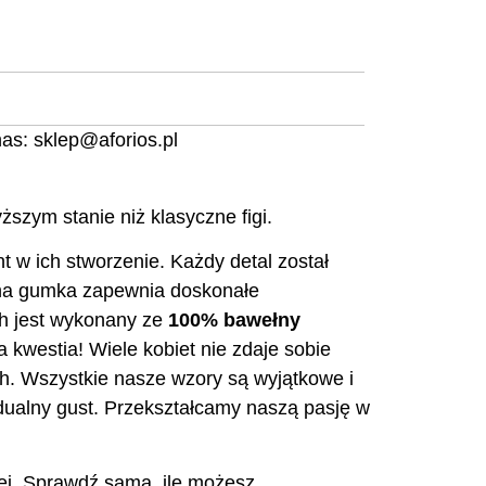
nas:
sklep@aforios.pl
szym stanie niż klasyczne figi.
nt w ich stworzenie. Każdy detal został
katna gumka zapewnia doskonałe
ch jest wykonany ze
100% bawełny
kwestia! Wiele kobiet nie zdaje sobie
h. Wszystkie nasze wzory są wyjątkowe i
idualny gust. Przekształcamy naszą pasję w
ej. Sprawdź sama, ile możesz