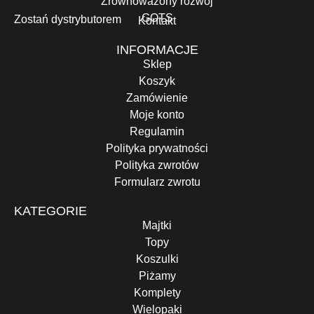
Zrównoważony rozwój
GOTS
Zostań dystrybutorem
Kontakt
INFORMACJE
Sklep
Koszyk
Zamówienie
Moje konto
Regulamin
Polityka prywatności
Polityka zwrotów
Formularz zwrotu
KATEGORIE
Majtki
Topy
Koszulki
Piżamy
Komplety
Wielopaki