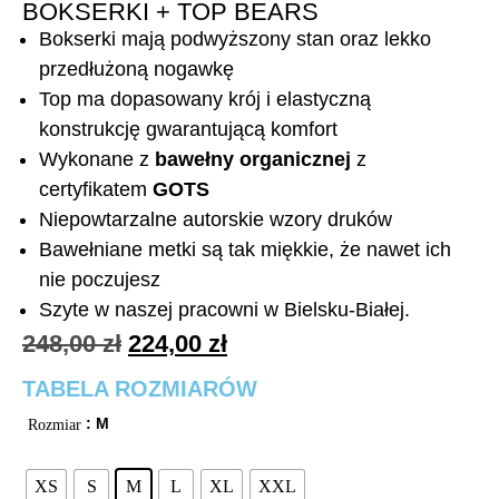
BOKSERKI + TOP BEARS
Bokserki mają podwyższony stan oraz lekko
przedłużoną nogawkę
Top ma dopasowany krój i elastyczną
konstrukcję gwarantującą komfort
Wykonane z
bawełny organicznej
z
certyfikatem
GOTS
Niepowtarzalne autorskie wzory druków
Bawełniane metki są tak miękkie, że nawet ich
nie poczujesz
Szyte w naszej pracowni w Bielsku-Białej.
248,00
zł
224,00
zł
TABELA ROZMIARÓW
: M
Rozmiar
XS
S
M
L
XL
XXL