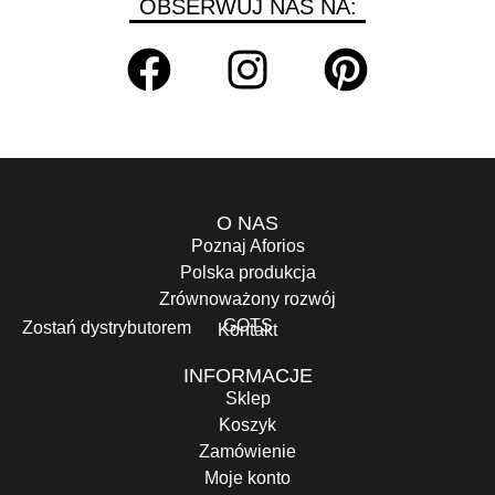
OBSERWUJ NAS NA:
O NAS
Poznaj Aforios
Polska produkcja
Zrównoważony rozwój
GOTS
Zostań dystrybutorem
Kontakt
INFORMACJE
Sklep
Koszyk
Zamówienie
Moje konto