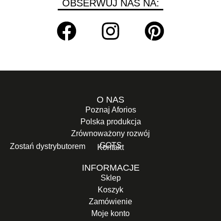
OBSERWUJ NAS NA:
O NAS
Poznaj Aforios
Polska produkcja
Zrównoważony rozwój
GOTS
Zostań dystrybutorem
Kontakt
INFORMACJE
Sklep
Koszyk
Zamówienie
Moje konto