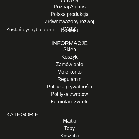
O NAS
Poznaj Aforios
Polska produkcja
Zrównoważony rozwój
GOTS
Zostań dystrybutorem
Kontakt
INFORMACJE
Sklep
Koszyk
Zamówienie
Moje konto
Regulamin
Polityka prywatności
Polityka zwrotów
Formularz zwrotu
KATEGORIE
Majtki
Topy
Koszulki