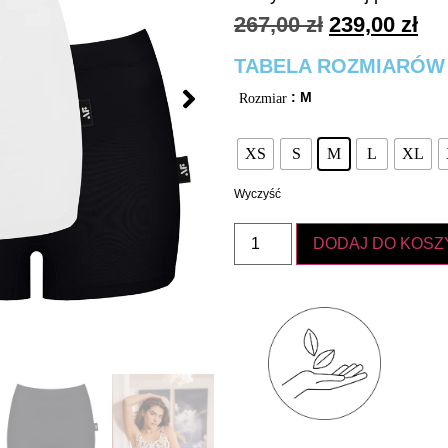
267,00
zł
239,00
zł
TABELA ROZMIARÓW
: M
Rozmiar
XS
S
M
L
XL
Wyczyść
DODAJ DO KOSZ